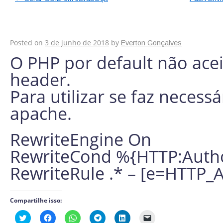
Authorization no PH
Posted on
3 de junho de 2018
by
Everton Gonçalves
O PHP por default não ace
header.
Para utilizar se faz necessá
apache.
RewriteEngine On
RewriteCond %{HTTP:Author
RewriteRule .* – [e=HTTP
Compartilhe isso:
Clique
Clique
Clique
Clique
Clique
Clique