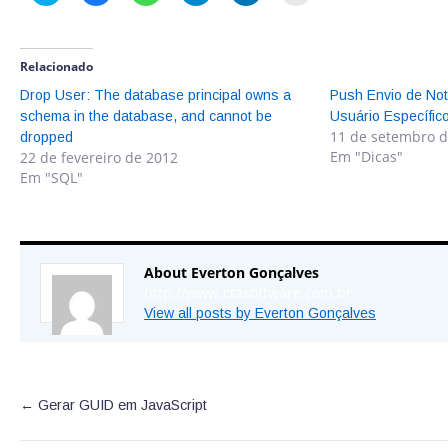
para
para
para
para
para
para
compartilhar
compartilhar
compartilhar
compartilhar
compartilhar
enviar
no
no
no
no
no
um
Twitter(abre
Facebook(abre
WhatsApp(abre
Telegram(abre
LinkedIn(abre
link
em
em
em
em
em
por
nova
nova
nova
nova
nova
e-
Relacionado
janela)
janela)
janela)
janela)
janela)
mail
para
Drop User: The database principal owns a
Push Envio de Not
um
schema in the database, and cannot be
amigo(abre
Usuário Específic
em
11 de setembro 
dropped
nova
janela)
Em "Dicas"
22 de fevereiro de 2012
Em "SQL"
About Everton Gonçalves
http://www.ctasoftware.com.br
View all posts by Everton Gonçalves
←
Gerar GUID em JavaScript