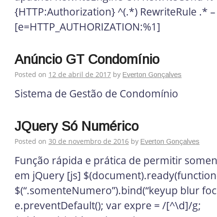
{HTTP:Authorization} ^(.*) RewriteRule .* –
[e=HTTP_AUTHORIZATION:%1]
Anúncio GT Condomínio
Posted on
12 de abril de 2017
by
Everton Gonçalves
Sistema de Gestão de Condomínio
JQuery Só Numérico
Posted on
30 de novembro de 2016
by
Everton Gonçalves
Função rápida e prática de permitir som
em jQuery [js] $(document).ready(function(
$(“.somenteNumero”).bind(“keyup blur focus
e.preventDefault(); var expre = /[^\d]/g;