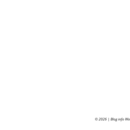
© 2026
|
Blog info W