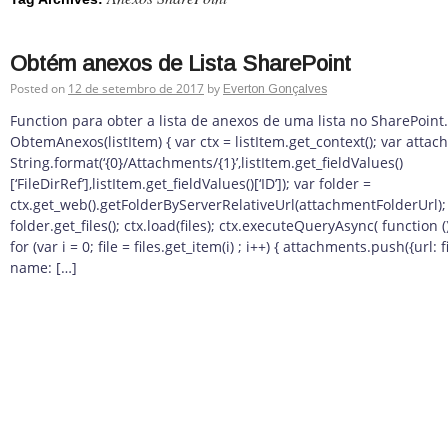
Obtém anexos de Lista SharePoint
Posted on
12 de setembro de 2017
by
Everton Gonçalves
Function para obter a lista de anexos de uma lista no SharePoint. 
ObtemAnexos(listItem) { var ctx = listItem.get_context(); var atta
String.format(‘{0}/Attachments/{1}’,listItem.get_fieldValues()
[‘FileDirRef’],listItem.get_fieldValues()[‘ID’]); var folder =
ctx.get_web().getFolderByServerRelativeUrl(attachmentFolderUrl); v
folder.get_files(); ctx.load(files); ctx.executeQueryAsync( function (
for (var i = 0; file = files.get_item(i) ; i++) { attachments.push({url: 
name: […]