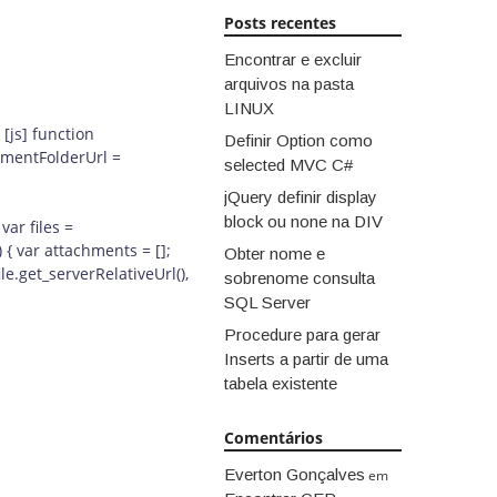
Posts recentes
Encontrar e excluir
arquivos na pasta
LINUX
[js] function
Definir Option como
chmentFolderUrl =
selected MVC C#
jQuery definir display
block ou none na DIV
ar files =
) { var attachments = [];
Obter nome e
file.get_serverRelativeUrl(),
sobrenome consulta
SQL Server
Procedure para gerar
Inserts a partir de uma
tabela existente
Comentários
Everton Gonçalves
em