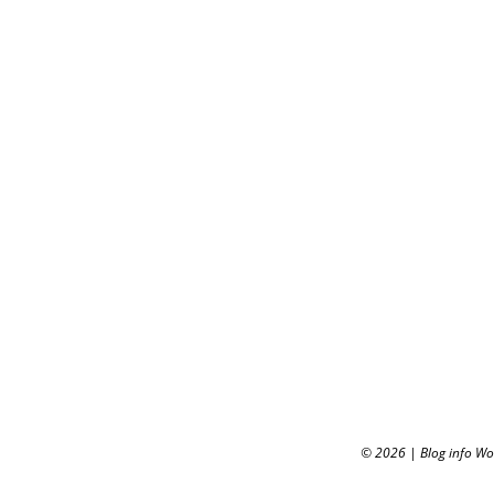
© 2026
|
Blog info W